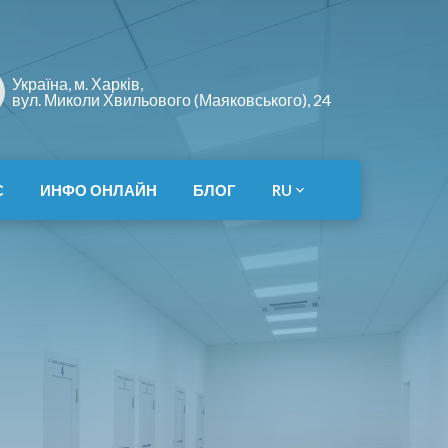
Україна, м. Харків,
вул. Миколи Хвильового (Маяковського), 24
С
ИНФО ОНЛАЙН
БЛОГ
RU
тров
тров