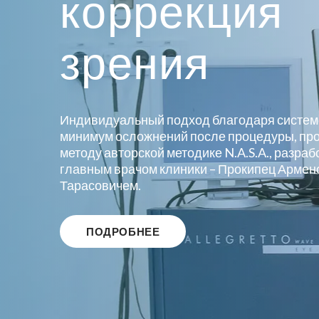
коррекция
зрения
Индивидуальный подход благодаря систем
минимум осложнений после процедуры, пр
методу авторской методике N.A.S.A., разра
главным врачом клиники – Прокипец Армен
Тарасовичем.
ПОДРОБНЕЕ