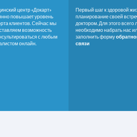
инский центр «Докарт»
Первый шаг к здоровой жиз
янно повышает уровень
планирование своей встре
рта клиентов. Сейчас мы
доктором. Для этого всего
ставляем возможность
необходимо набрать нас и
нсультироваться с любым
заполнить форму
обратно
алистом онлайн.
связи