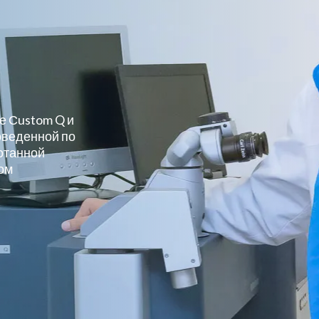
е Сustom Q и
оведенной по
ботанной
ом