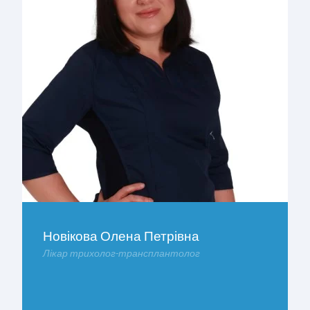
Новікова Олена Петрівна
Лікар трихолог-трансплантолог