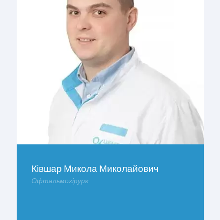
Ківшар Микола Миколайович
Офтальмохірург