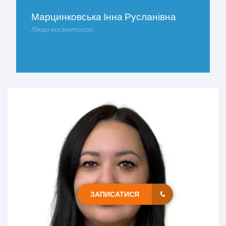
Марцинковська Інна Русланівна
Лікар косметолог
ДОКЛАДНІШЕ
ЗАПИСАТИСЯ