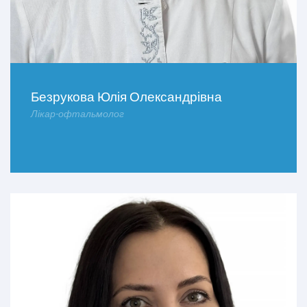
Безрукова Юлія Олександрівна
Лікар-офтальмолог
ДОКЛАДНІШЕ