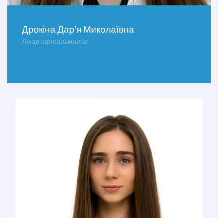
Дрокіна Дар'я Миколаївна
Лікар офтальмолог
ДОКЛАДНІШЕ