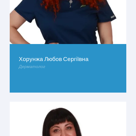
Хорунжа Любов Сергіївна
Дерматолог
ДОКЛАДНІШЕ