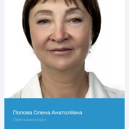
Попова Олена Анатоліївна
Офтальмохірург