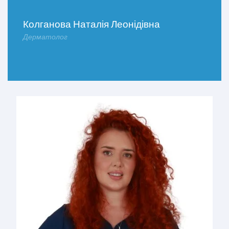
Колганова Наталія Леонідівна
Дерматолог
ДОКЛАДНІШЕ