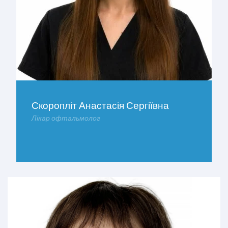
Скоропліт Анастасія Сергіївна
Лікар офтальмолог
ДОКЛАДНІШЕ