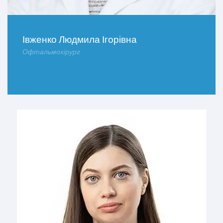
Івженко Людмила Ігорівна
Офтальмохірург
ДОКЛАДНІШЕ