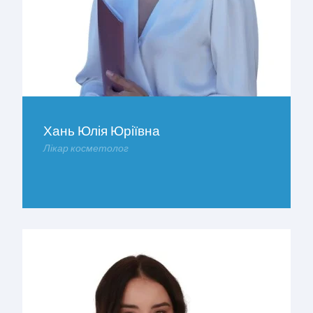
Хань Юлія Юріївна
Лікар косметолог
ДОКЛАДНІШЕ