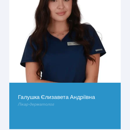
Галушка Єлизавета Андріївна
Лікар-дерматолог