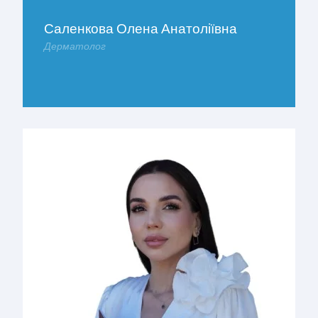
Саленкова Олена Анатоліївна
Дерматолог
ДОКЛАДНІШЕ