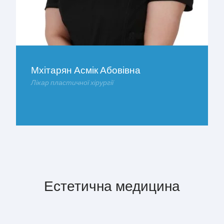
Мхітарян Асмік Абовівна
Лікар пластичної хірургії
ДОКЛАДНІШЕ
Естетична медицина