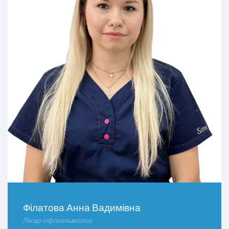
Філатова Анна Вадимівна
Лікар-офтальмолог