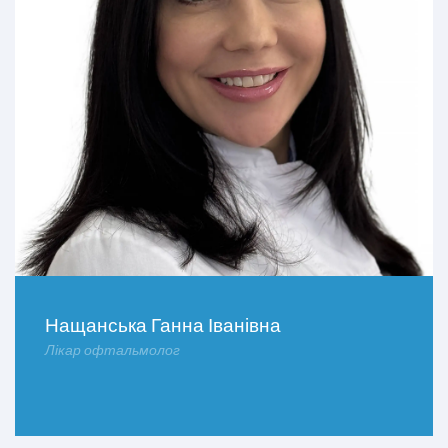
Нащанська Ганна Іванівна
Лікар офтальмолог