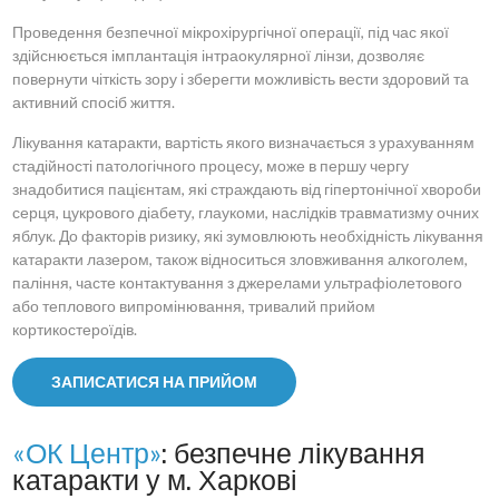
Проведення безпечної мікрохірургічної операції, під час якої
здійснюється імплантація інтраокулярної лінзи, дозволяє
повернути чіткість зору і зберегти можливість вести здоровий та
активний спосіб життя.
Лікування катаракти, вартість якого визначається з урахуванням
стадійності патологічного процесу, може в першу чергу
знадобитися пацієнтам, які страждають від гіпертонічної хвороби
серця, цукрового діабету, глаукоми, наслідків травматизму очних
яблук. До факторів ризику, які зумовлюють необхідність лікування
катаракти лазером, також відноситься зловживання алкоголем,
паління, часте контактування з джерелами ультрафіолетового
або теплового випромінювання, тривалий прийом
кортикостероїдів.
ЗАПИСАТИСЯ НА ПРИЙОМ
«ОК Центр»
: безпечне лікування
катаракти у м. Харкові