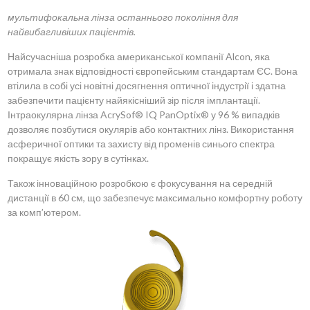
мультифокальна лінза останнього покоління для
найвибагливіших пацієнтів.
Найсучасніша розробка американської компанії Alcon, яка
отримала знак відповідності європейським стандартам ЄС. Вона
втілила в собі усі новітні досягнення оптичної індустрії і здатна
забезпечити пацієнту найякісніший зір після імплантації.
Інтраокулярна лінза AcrySof® IQ PanOptix® у 96 % випадків
дозволяє позбутися окулярів або контактних лінз. Використання
асферичної оптики та захисту від променів синього спектра
покращує якість зору в сутінках.
Також інноваційною розробкою є фокусування на середній
дистанції в 60 см, що забезпечує максимально комфортну роботу
за комп’ютером.