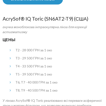
AcrySof® IQ Toriс (SN6AT2-T9) (США)
гнучка моноблокова інтраокулярна лінза для корекції
астигматизму
ЦЕНЫ
Т2 - 28 000 ГРН за 1 око
Т3 - 29 500 ГРН за 1 око
Т4 - 33 500 ГРН за 1 око
Т5 - 39 500 ГРН за 1 око
Т6, Т7 - 40 000 ГРН за 1 око
Т8, Т9 - 40 500 ГРН за 1 око
У лінзах AcrySof® IQ Toriс реалізовано всі переваги асферичної
лінзи з жовтим фільтром, що дозволяє водночас прибрати