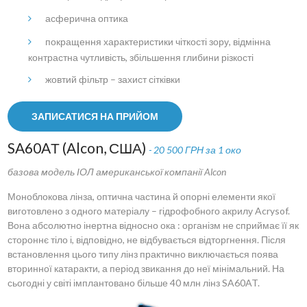
асферична оптика
покращення характеристики чіткості зору, відмінна
контрастна чутливість, збільшення глибини різкості
жовтий фільтр – захист сітківки
ЗАПИСАТИСЯ НА ПРИЙОМ
SA60AТ (Alcon, США)
- 20 500 ГРН за 1 око
базова модель ІОЛ американської компанії Alcon
Моноблокова лінза, оптична частина й опорні елементи якої
виготовлено з одного матеріалу – гідрофобного акрилу Acrysof.
Вона абсолютно інертна відносно ока : організм не сприймає її як
стороннє тіло і, відповідно, не відбувається відторгнення. Після
встановлення цього типу лінз практично виключається поява
вторинної катаракти, а період звикання до неї мінімальний. На
сьогодні у світі імплантовано більше 40 млн лінз SA60AT.