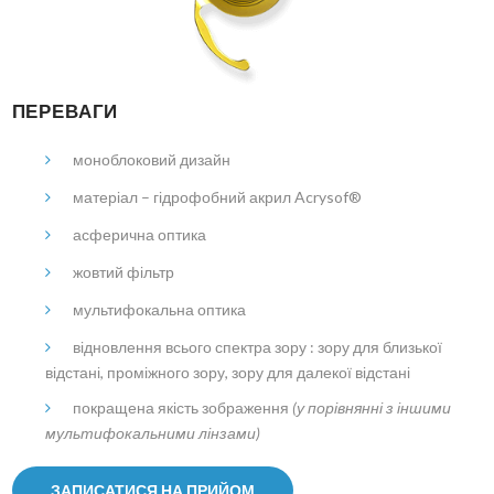
ПЕРЕВАГИ
моноблоковий дизайн
матеріал – гідрофобний акрил Acrysof®
асферична оптика
жовтий фільтр
мультифокальна оптика
відновлення всього спектра зору : зору для близької
відстані, проміжного зору, зору для далекої відстані
покращена якість зображення
(у порівнянні з іншими
мультифокальними лінзами)
ЗАПИСАТИСЯ НА ПРИЙОМ