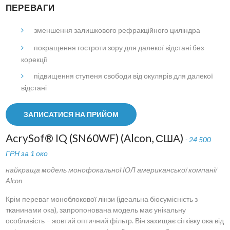
ПЕРЕВАГИ
зменшення залишкового рефракційного циліндра
покращення гостроти зору для далекої відстані без
корекції
підвищення ступеня свободи від окулярів для далекої
відстані
ЗАПИСАТИСЯ НА ПРИЙОМ
AcrySof® IQ (SN60WF) (Alcon, США)
- 24 500
ГРН за 1 око
найкраща модель монофокальної ІОЛ американської компанії
Alcon
Крім переваг моноблокової лінзи (ідеальна біосумісність з
тканинами ока), запропонована модель має унікальну
особливість – жовтий оптичний фільтр. Він захищає сітківку ока від