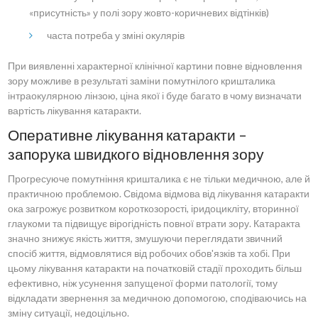
«присутність» у полі зору жовто-коричневих відтінків)
часта потреба у зміні окулярів
При виявленні характерної клінічної картини повне відновлення
зору можливе в результаті заміни помутнілого кришталика
інтраокулярною лінзою, ціна якої і буде багато в чому визначати
вартість лікування катаракти.
Оперативне лікування катаракти –
запорука швидкого відновлення зору
Прогресуюче помутніння кришталика є не тільки медичною, але й
практичною проблемою. Свідома відмова від лікування катаракти
ока загрожує розвитком короткозорості, іридоцикліту, вторинної
глаукоми та підвищує вірогідність повної втрати зору. Катаракта
значно знижує якість життя, змушуючи переглядати звичний
спосіб життя, відмовлятися від робочих обов'язків та хобі. При
цьому лікування катаракти на початковій стадії проходить більш
ефективно, ніж усунення запущеної форми патології, тому
відкладати звернення за медичною допомогою, сподіваючись на
зміну ситуації, недоцільно.