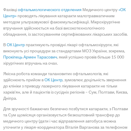
Фахівці
офтальмологического отделения
Медичного центру
«ОК
Центр»
проводять лікування катаракти малотравматичним
методом ультразвукової факоемульсифікації. Мікрохірургічне
втручання здійснюється на базі високотехнологічного
обладнання, із застосуванням сертифікованих лікарських засобів.
В
ОК Центр
практикують провідні лікарі-офтальмохірурги, які
виконують усі процедури за стандартами МОЗ України, зокрема,
Прокіпець Армен Тарасович
, який успішно провів більше 15 000
хірургічних втручань на очах.
Якісна робота команди талановитих офтальмологів, які
здійснюють прийом в
ОК Центр
, зумовлює доцільність звернення
до клініки з приводу лазерного лікування катаракти не тільки
харків'ян, але й пацієнтів із сусідніх регіонів – Сум, Полтави, Києва,
Дніпра.
Для зручності бажаючих безпечно позбутися катаракти, з Полтави
та Сум щомісяця організовується безкоштовний трансфер до
медичного центру (дати і час відправлення автобуса можна
уточнити у лікаря-координатора Віталія Варганова за телефоном