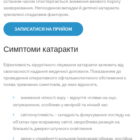
останнім часом спостерігається зниження вікового порогу
захворювання. Непоодинокі випадки й дитячої катаракти,
зумовлені спадковим фактором.
ЗАПИСАТИСЯ НА ПРИЙОМ
Симптоми катаракти
Ефективність хірургічного лікування катаракти залежить від
своєчасності надання медичної допомоги. Показанням до
проведення оперативного офтальмологічного обстеження є
поява тривожних симптомів, до яких відносять
зниження чіткості зору – відчуття «плівки на оці»,
затуманення, особливо у вечірній та нічний час
світлочутливість – складність фокусування погляду на
об'єктах при яскравому світлі, хвороблива реакція на
близькість джерел штучного освітлення
зміни у сприйнятті кольорів (неяскраві образи, постійна