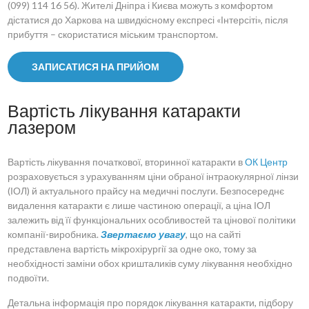
(099) 114 16 56). Жителі Дніпра і Києва можуть з комфортом
дістатися до Харкова на швидкісному експресі «Інтерсіті», після
прибуття – скористатися міським транспортом.
ЗАПИСАТИСЯ НА ПРИЙОМ
Вартість лікування катаракти
лазером
Вартість лікування початкової, вторинної катаракти в
ОК Центр
розраховується з урахуванням ціни обраної інтраокулярної лінзи
(ІОЛ) й актуального прайсу на медичні послуги. Безпосереднє
видалення катаракти є лише частиною операції, а ціна ІОЛ
залежить від її функціональних особливостей та цінової політики
компанії-виробника.
Звертаємо увагу
, що на сайті
представлена вартість мікрохірургії за одне око, тому за
необхідності заміни обох кришталиків суму лікування необхідно
подвоїти.
Детальна інформація про порядок лікування катаракти, підбору