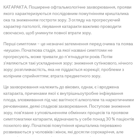
КАТАРАКТА. Поширене офтальмологічне захворювання, прояви
якого характеризуються послідовним помутнінням кришталика
ока та зниженням гостроти зору. З огляду на прогресуючий
характер патології, лікування катаракти важливо проводити
своєчасно, щоб уникнути повної втрати зору.
Перші симптоми – це незначні затемнення перед очима та поява
«мушок». Початкова стадія, за якої названі симптоми не
прогресують, може тривати до п’ятнадцяти років. Потім
з’являються такі ускладнення зору: зниження сутінкового, нічного
зору; розпливчастість, яка не піддається корекції; проблеми з
колірним сприйняттям; втрата предметного зору.
Це захворювання належить до вікових, однак, є і вроджена
катаракта, причинами якої є внутрішньоутробне інфікування
плода, зловживання під час вагітності алкоголем та наркотичними
речовинами, деякі спадкові захворювання. Поступове зниження
зору, пов'язане з уповільненням обмінних процесів та проявом
симптоматики катаракти, відзначають у себе понад 30 % пацієнтів
похилого віку. Початкові помутніння кришталика переважно
розвиваються у чоловіків і жінок, які досягли сорокаріччя, але