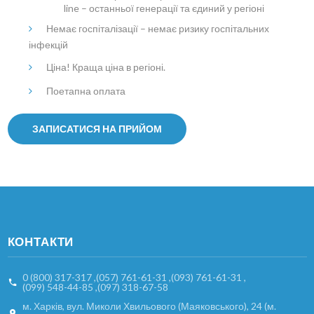
line – останньої генерації та єдиний у регіоні
Немає госпіталізації – немає ризику госпітальних
інфекцій
Ціна! Краща ціна в регіоні.
Поетапна оплата
ЗАПИСАТИСЯ НА ПРИЙОМ
КОНТАКТИ
0 (800) 317-317
,
(057) 761-61-31
,
(093) 761-61-31
,
(099) 548-44-85
,
(097) 318-67-58
м. Харків, вул. Миколи Хвильового (Маяковського), 24 (м.