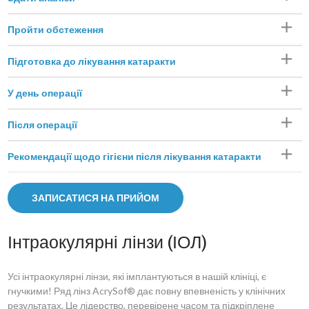
Пройти обстеження
Підготовка до лікування катаракти
У день операції
Після операції
Рекомендації щодо гігієни після лікування катаракти
ЗАПИСАТИСЯ НА ПРИЙОМ
Інтраокулярні лінзи (ІОЛ)
Усі інтраокулярні лінзи, які імплантуються в нашій клініці, є
гнучкими! Ряд лінз AcrySof® дає повну впевненість у клінічних
результатах. Це лідерство, перевірене часом та підкріплене