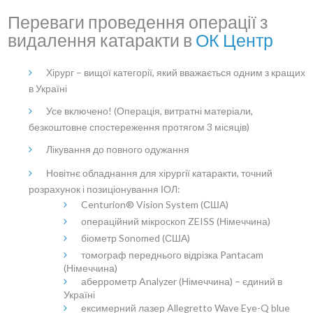
Переваги проведення операції з
видалення катаракти в
ОК Центр
Хірург – вищої категорії, який вважається одним з кращих
в Україні
Усе включено! (Операція, витратні матеріали,
безкоштовне спостереження протягом 3 місяців)
Лікування до повного одужання
Новітнє обладнання для хірургії катаракти, точний
розрахунок і позиціонування ІОЛ:
Centurion® Vision System (США)
операційний мікроскоп ZEISS (Німеччина)
біометр Sonomed (США)
томограф переднього відрізка Pantacam
(Німеччина)
аберрометр Analyzer (Німеччина) – єдиний в
Україні
ексимерний лазер Allegretto Wave Eye-Q blue