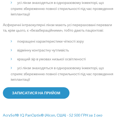
усі лінзи знаходяться в одноразовому інжекторі, що
сприяє збереженню повної стерильності під час проведення
імплантації
Асферичні інтраокулярні лінзи мають усі перераховані переваги
та, крім цього, є «безабераційними», тобто дають пацієнтові:
покращені характеристики чіткості зору
відмінну контрастну чутливість
кращий зір в умовах низької освітленості
усі лінзи знаходяться в одноразовому інжекторі, що
сприяє збереженню повної стерильності під час проведення
імплантації
ЗАПИСАТИСЯ НА ПРИЙОМ
AcrySof® IQ PanOptix® (Alcon, США)
- 52 500 ГРН за 1 око