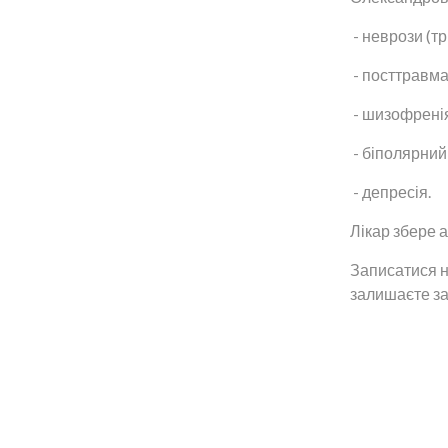
- неврози (тр
- посттравма
- шизофрені
- біполярний
- депресія.
Лікар збере 
Записатися н
залишаєте за