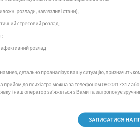
ивожні розлади, нав'язливі стани);
тичний стресовий розлад;
я;
 афективний розлад
анамнез, детально проаналізує вашу ситуацію, призначить ком
а прийом до психіатра можна за телефоном 0800317317 або 
явку і наш оператор зв'яжеться з Вами та запропонує зручний
ЗАПИСАТИСЯ НА П