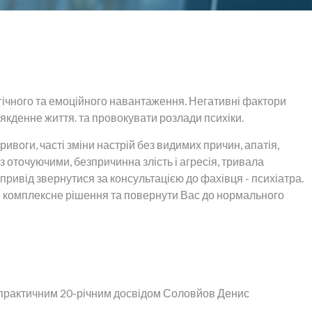
гічного та емоційного навантаження. Негативні фактори
кденне життя. та провокувати розлади психіки.
ривоги, часті зміни настрій без видимих причин, апатія,
 з оточуючими, безпричинна злість і агресія, тривала
 привід звернутися за консультацією до фахівця - психіатра.
ти комплексне рішення та повернути Вас до нормального
із практичним 20-річним досвідом Соловйов Денис