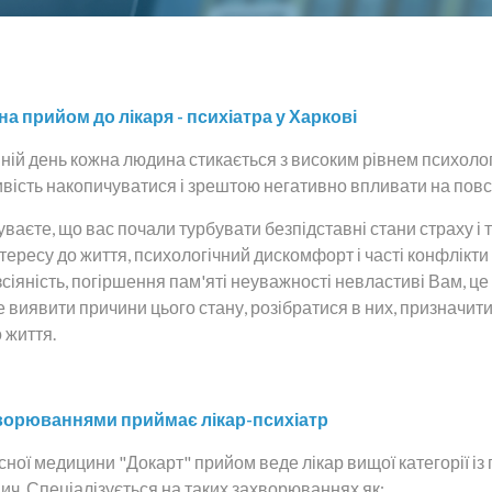
а прийом до лікаря - психіатра у Харкові
ній день кожна людина стикається з високим рівнем психоло
вість накопичуватися і зрештою негативно впливати на повся
ваєте, що вас почали турбувати безпідставні стани страху і т
нтересу до життя, психологічний дискомфорт і часті конфлікти
сіяність, погіршення пам'яті неуважності невластиві Вам, це
 виявити причини цього стану, розібратися в них, призначи
 життя.
ворюваннями приймає лікар-психіатр
асної медицини "Докарт" прийом веде лікар вищої категорії 
ч. Спеціалізується на таких захворюваннях як: