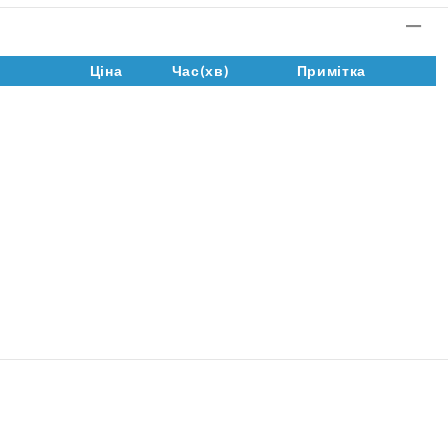
Ціна
Час(хв)
Примітка