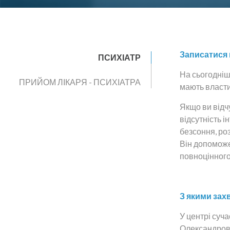
Записатися н
ПСИХІАТР
На сьогодніш
ПРИЙОМ ЛІКАРЯ - ПСИХІАТРА
мають власти
Якщо ви відчу
відсутність і
безсоння, роз
Він допоможе
повноцінного
З якими зах
У центрі суч
Олександрови