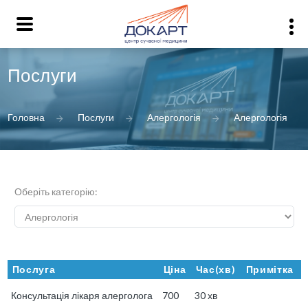
Послуги
Головна
Послуги
Алергологія
Алергологія
Оберіть категорію:
Послуга
Ціна
Час(хв)
Примітка
Консультація лікаря алерголога
700
30 хв