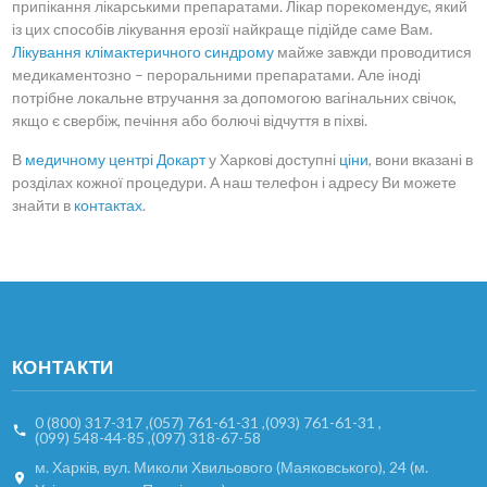
припікання лікарськими препаратами. Лікар порекомендує, який
із цих способів лікування ерозії найкраще підійде саме Вам.
Лікування клімактеричного синдрому
майже завжди проводитися
медикаментозно – пероральними препаратами. Але іноді
потрібне локальне втручання за допомогою вагінальних свічок,
якщо є свербіж, печіння або болючі відчуття в піхві.
В
медичному центрі Докарт
у Харкові доступні
ціни
, вони вказані в
розділах кожної процедури. А наш телефон і адресу Ви можете
знайти в
контактах
.
КОНТАКТИ
0 (800) 317-317
,
(057) 761-61-31
,
(093) 761-61-31
,
(099) 548-44-85
,
(097) 318-67-58
м. Харків, вул. Миколи Хвильового (Маяковського), 24 (м.