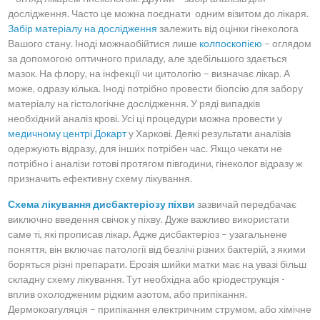
дослідження. Часто це можна поєднати одним візитом до лікаря.
Забір матеріалу на дослідження
залежить від оцінки гінеколога
Вашого стану. Іноді можнаобійтися лише
колпоскопією
– оглядом
за допомогою оптичного приладу, але здебільшого здається
мазок. На флору, на інфекції чи цитологію – визначає лікар. А
може, одразу кілька. Іноді потрібно провести біопсію для забору
матеріалу на гістологічне дослідження. У ряді випадків
необхідний аналіз крові. Усі ці процедури можна провести у
медичному центрі Докарт
у Харкові. Деякі результати аналізів
одержують відразу, для інших потрібен час. Якщо чекати не
потрібно і аналізи готові протягом півгодини, гінеколог відразу ж
призначить ефективну схему лікування.
Схема лікування дисбактеріозу піхви
зазвичай передбачає
виключно введення свічок у піхву. Дуже важливо використати
саме ті, які прописав лікар. Адже дисбактеріоз – узагальнене
поняття, він включає патології від безлічі різних бактерій, з якими
боряться різні препарати. Ерозія шийки матки має на увазі більш
складну схему лікування. Тут необхідна або кріодеструкція -
вплив охолодженим рідким азотом, або припікання.
Дермокоагуляція – припікання електричним струмом, або хімічне