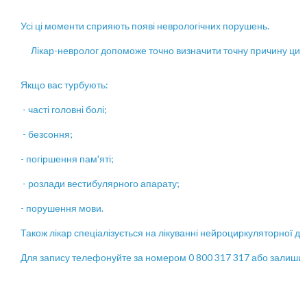
Усі ці моменти сприяють появі неврологічних порушень.

     Лікар-невролог допоможе точно визначити точну причину ци
Якщо вас турбують:

 - часті головні болі;

 - безсоння;

- погіршення пам'яті;

 - розлади вестибулярного апарату;

- порушення мови.

Також лікар спеціалізується на лікуванні нейроциркуляторної дис
Для запису телефонуйте за номером 0 800 317 317 або зали
шит