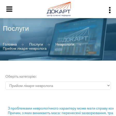
Послуги
Головна
Послуги
Неврологія
Прийом лікаря-невролога
Оберіть категорію:
З проблемами неврологічного характеру може мати справу коже
Причин, з яких виникають маса: перенесені захворювання, травми