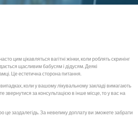
сто цим цікавляться вагітні жінки, коли роблять скринінг
дається щасливим бабусям і дідусям. Деякі
мці. Це естетична сторона питання.
х випадках, коли у вашому лікувальному закладі вимагають
те звернутися за консультацією в інше місце, то у вас на
о це заздалегідь. За невелику доплату ви зможете забрати