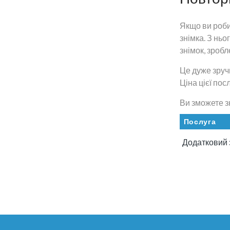
Якщо ви роби
знімка. З нь
знімок, зробл
Це дуже зручн
Ціна цієї посл
Ви зможете зн
Послуга
Додатковий 