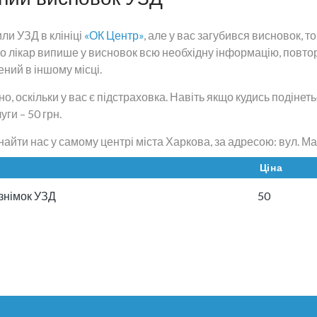
ли УЗД в клініці
«ОК Центр»
, але у вас загубився висновок, т
ого лікар випише у висновок всю необхідну інформацію, повт
ений в іншому місці.
о, оскільки у вас є підстраховка. Навіть якщо кудись подіне
уги – 50 грн.
айти нас у самому центрі міста Харкова, за адресою: вул. Ма
Ціна
знімок УЗД
50