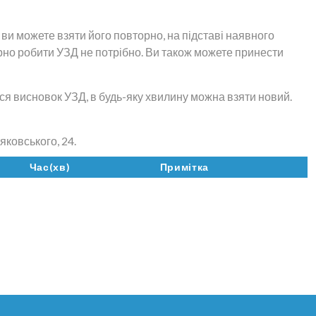
о ви можете взяти його повторно, на підставі наявного
орно робити УЗД не потрібно. Ви також можете принести
ться висновок УЗД, в будь-яку хвилину можна взяти новий.
яковського, 24.
Час(хв)
Примітка