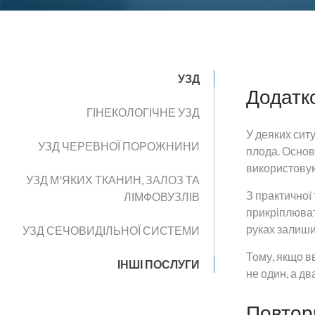
УЗД
Додатк
ГІНЕКОЛОГІЧНЕ УЗД
У деяких ситу
УЗД ЧЕРЕВНОЇ ПОРОЖНИНИ
плода. Основ
використовую
УЗД М'ЯКИХ ТКАНИН, ЗАЛОЗ ТА
З практичної
ЛІМФОВУЗЛІВ
прикріплювати
руках залиши
УЗД СЕЧОВИДІЛЬНОЇ СИСТЕМИ
Тому, якщо в
ІНШІ ПОСЛУГИ
не один, а два
Повтор