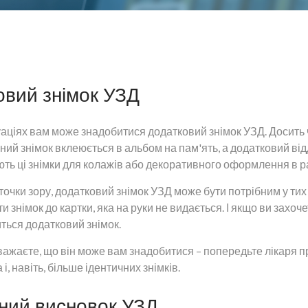
овий знімок УЗД
аціях вам може знадобитися додатковий знімок УЗД. Досить ча
ний знімок вклеюється в альбом на пам'ять, а додатковий від
ть ці знімки для колажів або декоративного оформлення в ра
 точки зору, додатковий знімок УЗД може бути потрібним у ти
 знімок до картки, яка на руки не видається. І якщо ви захоче
ться додатковий знімок.
важаєте, що він може вам знадобитися – попередьте лікаря пр
 і, навіть, більше ідентичних знімків.
ний висновок УЗД