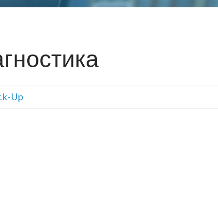
агностика
ck-Up