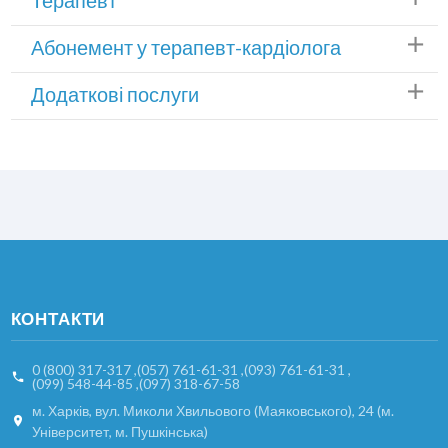
Терапевт
Абонемент у терапевт-кардіолога
Додаткові послуги
КОНТАКТИ
0 (800) 317-317
,
(057) 761-61-31
,
(093) 761-61-31
,
(099) 548-44-85
,
(097) 318-67-58
м. Харків, вул. Миколи Хвильового (Маяковського), 24 (м.
Університет, м. Пушкінська)